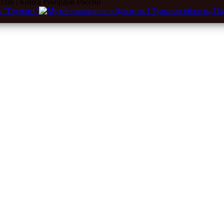
ссии | Книга Рекордов России
eum.ru
|