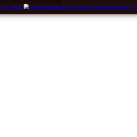
ссии | Книга Рекордов России
eum.ru
|