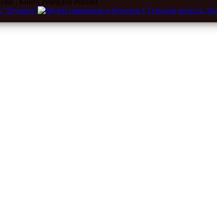
ссии | Книга Рекордов России
eum.ru
|