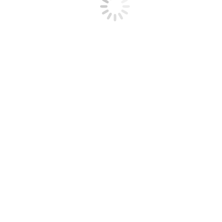
Производитель:
ф-ка Норблин и К.
Место изготовления:
Российская империя г.Варшава
Время изготовления:
начало ХХ в