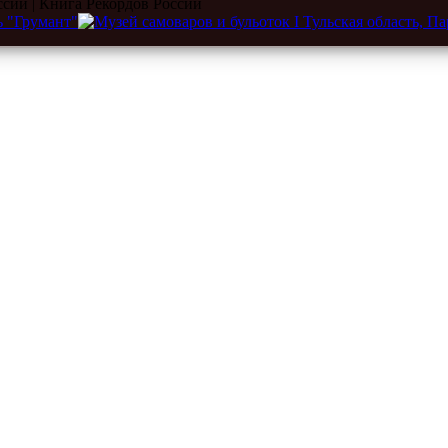
ссии | Книга Рекордов России
eum.ru
|